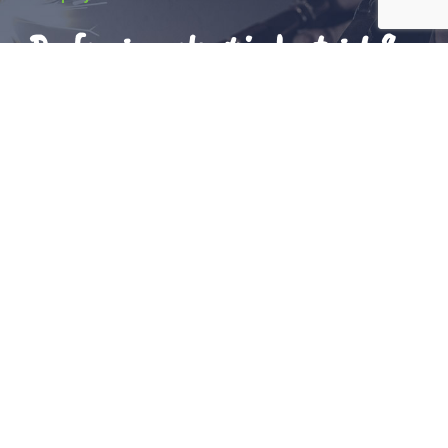
Professionnels et industriels?
Nous avons l’expérience de la plomberie et des
chambres froides dans tous les environnements :
restaurants, bars, commerces, bureaux, administration,
EHPAD, maisons de retraite, établissements scolaires
et usines.
Envoyer un message
Aides à la rénovation
Lépine est une
entreprise certifiée
Qualibat RGE,
QualiPAC, QualiBois, QualiSol et PG.
Ces certifications donnent droit à des aides à la
rénovation des bâtiments et des habitations.